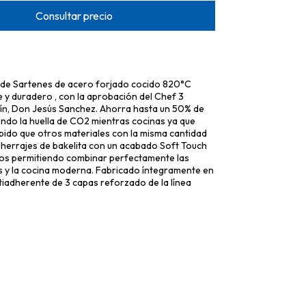
a de Sartenes de acero forjado cocido 820°C
e y duradero , con la aprobación del Chef 3
lín, Don Jesús Sanchez. Ahorra hasta un 50% de
ndo la huella de CO2 mientras cocinas ya que
pido que otros materiales con la misma cantidad
 herrajes de bakelita con un acabado Soft Touch
s permitiendo combinar perfectamente las
s y la cocina moderna. Fabricado íntegramente en
iadherente de 3 capas reforzado de la línea