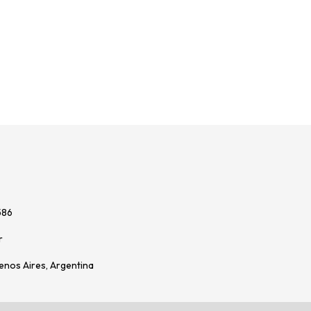
586
r
enos Aires, Argentina