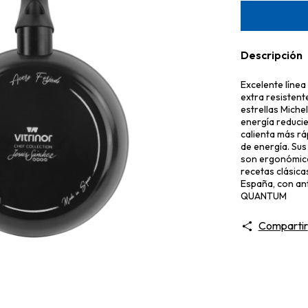
Descripción
Excelente líne
extra resistent
estrellas Miche
energía reducie
calienta más rá
de energía. Sus
son ergonómico
recetas clásica
España, con ant
QUANTUM
Compartir