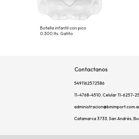
Botella infantil con pico
0,300 lts. Gatito
Contactanos
5491162572586
11-4768-4510, Celular 11-6257-2
administracion@bmimport.com.a
Catamarca 3733, San Andrés, Bu