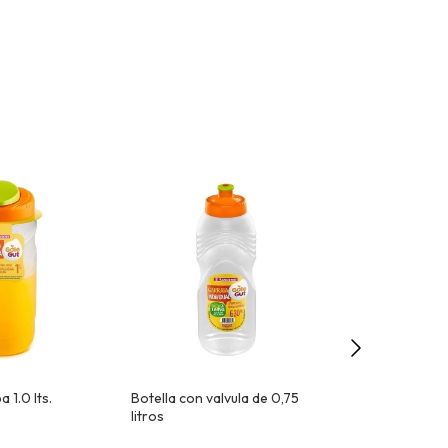
 1.0 lts.
Botella con valvula de 0,75
Botella con pic
litros
Redonda