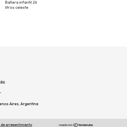
Bañera infantil 26
litros celeste
586
r
enos Aires, Argentina
 de arrepentimiento